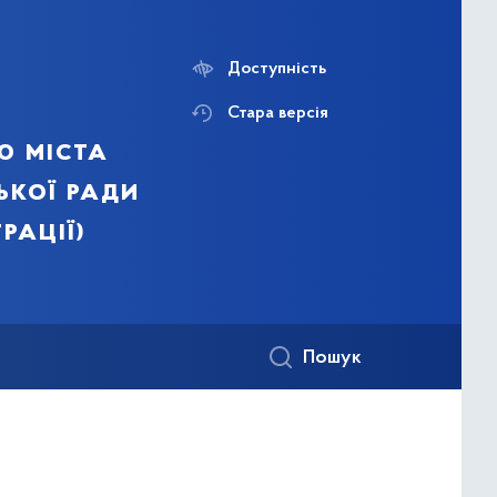
Доступність
Стара версія
ю міста
ької ради
рації)
Пошук