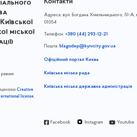
Контакти
ріального
ва
Адреса:
вул. Богдана Хмельницького, 51-А, м
Київської
01054
кої міської
Телефон:
+380 (44) 293-12-21
ції)
Пошта:
blagodep@kyivcity.gov.ua
Офіційний портал Києва
Київська міська рада
 режимі
Київська міська державна адміністрація
ліцензією
Creative
,
ernational license
Facebook
Instagram
Youtube