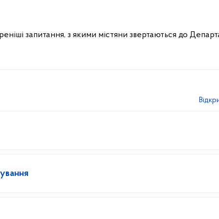
иреніші запитання, з якими містяни звертаються до Депар
Відкр
ування