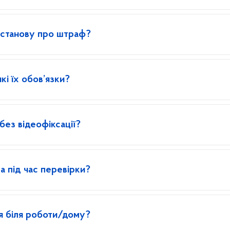
постанову про штраф?
кі їх обов’язки?
ез відеофіксації?
 під час перевірки?
ця біля роботи/дому?