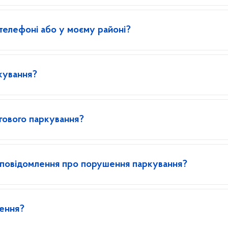
телефоні або у моєму районі?
кування?
ьгового паркування?
 повідомлення про порушення паркування?
нення?