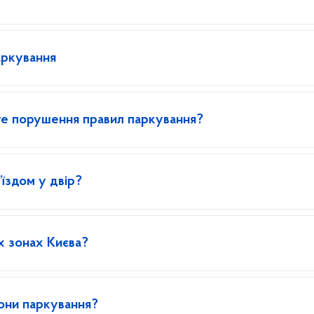
аркування
ите порушення правил паркування?
їздом у двір?
х зонах Києва?
зони паркування?