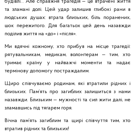
будівлі… Але справжня трагедія — це втрачені життя
та зламані долі. Цей удар залишив глибокі рани в
людських душах: втрата близьких, біль поранених,
шок пережитого. Для багатьох цей день назавжди
поділив життя на «до» і «після».
Ми вдячні кожному, хто прибув на місце трагедії:
рятувальникам, медикам, волонтерам — тим, хто
тримає країну у найважчі моменти та надає
термінову допомогу постраждалим.
Щиро співчуваємо родинам, які втратили рідних і
близьких. Пам’ять про загиблих залишиться з нами
назавжди. Близьким — мужності та сил жити далі, не
зламавшись під тягарем горя.
Вічна пам’ять загиблим та щирі співчуття тим, хто
втратив рідних та близьких!